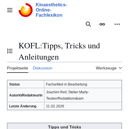
Zum
Kinaesthetics-
Inhalt
Online-
Hauptmenü
springen
Fachlexikon
Suche
Erscheinungs
Meine
KOFL
:
Tipps, Tricks und
Inhaltsverzeichnis umschalten
Anleitungen
Projektseite
Diskussion
Werkzeuge
Status
Fachartikel in Bearbeitung
Joachim Reif, Stefan Marty-
AutorIn/RedakteurIn
Teuber/Redaktionsteam
.
.
Letzte Änderung
11
02
2026
Tipps und Tricks