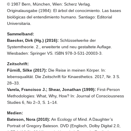
© 1987 Bern, München, Wien: Scherz Verlag.
Originalausgabe (1984): El árbol del conocimiento. Las bases
biológicas del entendimiento humano. Santiago: Editorial
Universitaria.
Sammelband:
Baecker, Dirk (Hg.) (2016):
Schlüsselwerke der
Systemtheorie. 2., erweiterte und neu gestaltete Auflage.
Wiesbaden: Springer VS. ISBN 978-3-531-20003-3.
Zeitschrift:
Fürniß, Silke (2017):
Die Reise in meinen Körper. In:
lebensqualität. Die Zeitschrift für Kinaesthetics. 2017, Nr. 3 S.
28–33.
Varela, Francisco J.; Shear, Jonathan (1999):
First-Person
Methodologies: What, Why, How? In: Journal of Consciousness
Studies 6, No 2–3, S. 1–14.
Medien:
Bateson, Nora (2010):
An Ecology of Mind. A Daughter’s
Portrait of Gregory Bateson. DVD (Englisch, Dolby Digital 2.0,