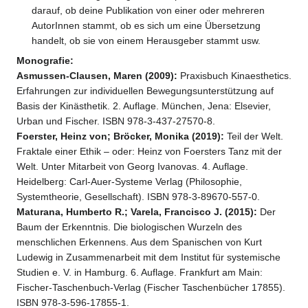
darauf, ob deine Publikation von einer oder mehreren
AutorInnen stammt, ob es sich um eine Übersetzung
handelt, ob sie von einem Herausgeber stammt usw.
Monografie:
Asmussen-Clausen, Maren (2009):
Praxisbuch Kinaesthetics.
Erfahrungen zur individuellen Bewegungsunterstützung auf
Basis der Kinästhetik. 2. Auflage. München, Jena: Elsevier,
Urban und Fischer. ISBN 978-3-437-27570-8.
Foerster, Heinz von; Bröcker, Monika (2019):
Teil der Welt.
Fraktale einer Ethik – oder: Heinz von Foersters Tanz mit der
Welt. Unter Mitarbeit von Georg Ivanovas. 4. Auflage.
Heidelberg: Carl-Auer-Systeme Verlag (Philosophie,
Systemtheorie, Gesellschaft). ISBN 978-3-89670-557-0.
Maturana, Humberto R.; Varela, Francisco J. (2015):
Der
Baum der Erkenntnis. Die biologischen Wurzeln des
menschlichen Erkennens. Aus dem Spanischen von Kurt
Ludewig in Zusammenarbeit mit dem Institut für systemische
Studien e. V. in Hamburg. 6. Auflage. Frankfurt am Main:
Fischer-Taschenbuch-Verlag (Fischer Taschenbücher 17855).
ISBN 978-3-596-17855-1.