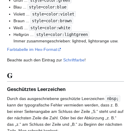
Grün ...
style=color:green
Blau ...
style=color:blue
Violett ...
style=color:violet
Braun ...
style=color:brown
Weiß ...
style=color:white
Hellgrün ...
style=color:lightgreen
Immer zusammengeschrieben: lightred, lightorange usw.
Farbtabelle im Hex-Format
Beachte auch den Eintrag zur
Schriftfarbe
!
G
Geschütztes Leerzeichen
Durch das ausgeschriebene geschützte Leerzeichen
nbsp;
kann der typografische Fehler vermieden werden, dass z. B.
bei einer Seitenangabe am Schluss der Zeile „S.“ steht und auf
der nächsten Zeile die Zahl. Oder bei der Abkürzung „z. B.“
das „z.“ am Schluss der Zeile und „B.“ zu Beginn der nächsten
Zeile. Man schreibt konkret: