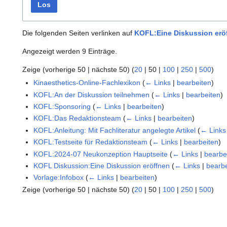
Los
Die folgenden Seiten verlinken auf
KOFL:Eine Diskussion erö
Angezeigt werden 9 Einträge.
Zeige (
vorherige 50
|
nächste 50
) (
20
|
50
|
100
|
250
|
500
)
Kinaesthetics-Online-Fachlexikon
(
← Links
|
bearbeiten
)
KOFL:An der Diskussion teilnehmen
(
← Links
|
bearbeiten
)
KOFL:Sponsoring
(
← Links
|
bearbeiten
)
KOFL:Das Redaktionsteam
(
← Links
|
bearbeiten
)
KOFL:Anleitung: Mit Fachliteratur angelegte Artikel
(
← Links
KOFL:Testseite für Redaktionsteam
(
← Links
|
bearbeiten
)
KOFL:2024-07 Neukonzeption Hauptseite
(
← Links
|
bearbe
KOFL Diskussion:Eine Diskussion eröffnen
(
← Links
|
bearb
Vorlage:Infobox
(
← Links
|
bearbeiten
)
Zeige (
vorherige 50
|
nächste 50
) (
20
|
50
|
100
|
250
|
500
)