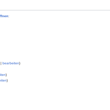
ffnen
:
|
bearbeiten
)
iten
)
eiten
)