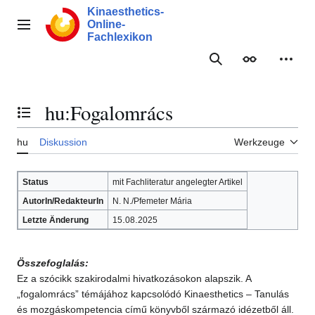
Zum
Kinaesthetics-
Inhalt
Online-
Hauptmenü
springen
Fachlexikon
Suche
Erscheinungs
Meine
hu
:
Fogalomrács
Inhaltsverzeichnis umschalten
hu
Diskussion
Werkzeuge
Status
mit Fachliteratur angelegter Artikel
AutorIn/RedakteurIn
N. N./Pfemeter Mária
.
.
Letzte Änderung
15
08
2025
Összefoglalás:
Ez a szócikk szakirodalmi hivatkozásokon alapszik. A
„fogalomrács” témájához kapcsolódó Kinaesthetics – Tanulás
és mozgáskompetencia című könyvből származó idézetből áll.