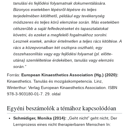
tanulási és fejlődési folyamatnak dokumentálására.
Bizonyos esetekben lépésről-lépésre és teljes
terjedelmében kitölthető, például egy tevékenység
módszeres és teljes körű elemzése során. Más esetekben
célszerűbb a saját felfedezéseket és tapasztalatokat
követni, és ezeket a megfelelő fogalmakhoz sorolni.
Lesznek esetek, amikor értelmetlen a teljes rács kitöltése. A
rács a közepvonalban két oszlopra osztható, egy
összehasonlítás vagy egy fejlődési folyamat (pl. előtte-
utána) szemléltetése érdekében, tanulás vagy elemzés
során.“
Forrás:
European Kinaesthetics Association (Hg.) (2020):
Kinaesthetics. Tanulás és mozgáskompetencia. Linz,
Winterthur: Verlag European Kinaesthetics Association. ISBN
978-3-903180-01-7. 29. oldal
Egyéni beszámolók a témához kapcsolódóan
Schmidiger, Monika (2014):
„Geht nicht" geht nicht, Der
Lernprozess eines nicht therapierbaren Menschen In: