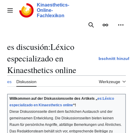
Zum
Kinaesthetics-
Inhalt
Online-
Hauptmenü
springen
Fachlexikon
Suche
Erscheinungs
Meine
es discusión
:
Léxico
especializado en
Abschnitt hinzuf
Kinaesthetics online
es
Diskussion
Werkzeuge
Willkommen auf der Diskussionsseite des Artikels „
es:Léxico
especializado en Kinaesthetics online
“!
Diese Diskussionsseite dient dem fachlichen Austausch und der
gemeinsamen Entwicklung. Die Diskussionsseiten bieten keinen
Raum für persönliche Angriffe, abfällige Bemerkungen und Ähnliches.
Das Redaktionsteam behält sich vor, entsprechende Beiträge zu