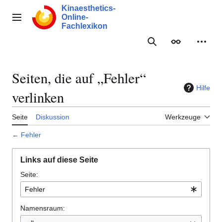
Zum
Kinaesthetics-
Inhalt
Online-
Hauptmenü
springen
Fachlexikon
Suche
Erscheinungs
Meine
Seiten, die auf „Fehler“
Hilfe
verlinken
Seite
Diskussion
Werkzeuge
←
Fehler
Links auf diese Seite
Seite:
Namensraum: