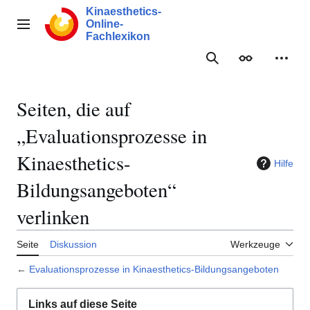
Zum
Kinaesthetics-
Inhalt
Online-
Hauptmenü
springen
Fachlexikon
Suche
Erscheinungs
Meine
Seiten, die auf
„Evaluationsprozesse in
Kinaesthetics-
Hilfe
Bildungsangeboten“
verlinken
Seite
Diskussion
Werkzeuge
←
Evaluationsprozesse in Kinaesthetics-Bildungsangeboten
Links auf diese Seite