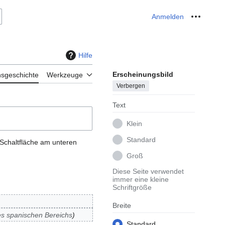
Anmelden
Meine W
Hilfe
Erscheinungsbild
nsgeschichte
Werkzeuge
Verbergen
Text
Klein
Standard
 Schaltfläche am unteren
Groß
Diese Seite verwendet
immer eine kleine
Schriftgröße
Breite
es spanischen Bereichs
Standard