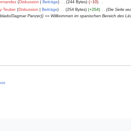
ernandez
Diskussion
Beiträge
244 Bytes
−10
y-Teuber
Diskussion
Beiträge
254 Bytes
+254
Die Seite wu
oblado/Dagmar Panzer}} == Willkommen im spanischen Bereich des Léx
uss