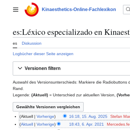
Zum
Inhalt
Kinaesthetics-Online-Fachlexikon
Hauptmenü
springen
es:Léxico especializado en Kinaest
es
Diskussion
Logbücher dieser Seite anzeigen
Versionen filtern
Auswahl des Versionsunterschieds: Markiere die Radiobuttons d
Rand.
Legende:
(Aktuell)
= Unterschied zur aktuellen Version,
(Vorhe
Aktuell
Vorherige
16:18, 15. Aug. 2025
Stefan Ma
1
K
5
Aktuell
Vorherige
18:43, 6. Apr. 2021
Mercedes.f
6
e
.