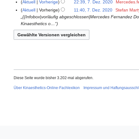
.
Aktuell
Vorherige
22:39, 7. Dez. 2020
Mercedes.f
7
i
A
A
K
.
Aktuell
Vorherige
11:40, 7. Dez. 2020
Stefan Mart
n
u
p
e
D
„{{Infobox|vorläufig abgeschlossen|Mercedes Fernandez D
e
g
r
i
e
Kinaesthetics o…“
B
u
i
n
z
e
s
l
e
e
a
t
2
B
m
r
2
0
e
b
b
0
2
a
e
e
2
1
r
r
i
5
b
2
t
e
0
Diese Seite wurde bisher 3.202-mal abgerufen.
u
i
2
n
Über Kinaesthetics-Online-Fachlexikon
Impressum und Haftungsausschl
t
0
g
u
s
n
z
g
u
s
s
z
a
u
m
s