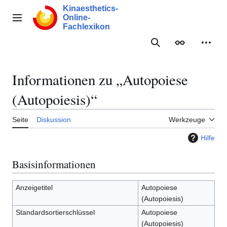
Zum
Kinaesthetics-
Inhalt
Online-
Hauptmenü
springen
Fachlexikon
Suche
Erscheinungs
Meine
Informationen zu „Autopoiese
(Autopoiesis)“
Seite
Diskussion
Werkzeuge
Hilfe
Basisinformationen
Anzeigetitel
Autopoiese
(Autopoiesis)
Standardsortierschlüssel
Autopoiese
(Autopoiesis)