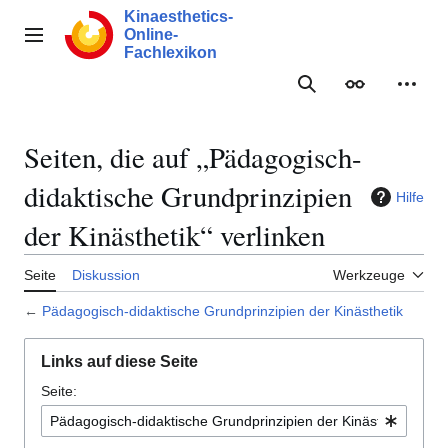
Zum
Kinaesthetics-
Inhalt
Online-
Hauptmenü
springen
Fachlexikon
Suche
Erscheinungs
Meine
Seiten, die auf „Pädagogisch-
didaktische Grundprinzipien
Hilfe
der Kinästhetik“ verlinken
Seite
Diskussion
Werkzeuge
←
Pädagogisch-didaktische Grundprinzipien der Kinästhetik
Links auf diese Seite
Seite: