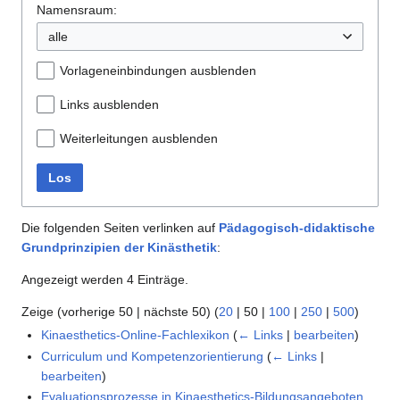
Namensraum:
alle
Vorlageneinbindungen ausblenden
Links ausblenden
Weiterleitungen ausblenden
Los
Die folgenden Seiten verlinken auf
Pädagogisch-didaktische
Grundprinzipien der Kinästhetik
:
Angezeigt werden 4 Einträge.
Zeige (
vorherige 50
|
nächste 50
) (
20
|
50
|
100
|
250
|
500
)
Kinaesthetics-Online-Fachlexikon
(
← Links
|
bearbeiten
)
Curriculum und Kompetenzorientierung
(
← Links
|
bearbeiten
)
Evaluationsprozesse in Kinaesthetics-Bildungsangeboten