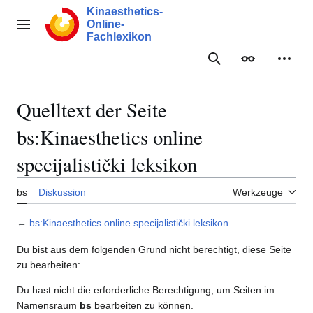
Zum
Kinaesthetics-
Inhalt
Online-
Hauptmenü
springen
Fachlexikon
Suche
Erscheinungs
Meine
Quelltext der Seite
bs:Kinaesthetics online
specijalistički leksikon
bs
Diskussion
Werkzeuge
←
bs:Kinaesthetics online specijalistički leksikon
Du bist aus dem folgenden Grund nicht berechtigt, diese Seite
zu bearbeiten:
Du hast nicht die erforderliche Berechtigung, um Seiten im
Namensraum
bs
bearbeiten zu können.