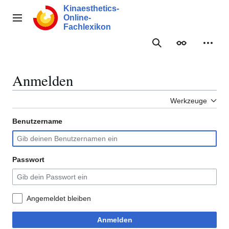
Zum
Kinaesthetics-
Inhalt
Online-
Hauptmenü
springen
Fachlexikon
Suche
Erscheinungs
Meine
Anmelden
Werkzeuge
Benutzername
Passwort
Angemeldet bleiben
Anmelden