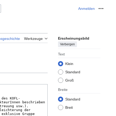
Anmelden
Meine W
Erscheinungsbild
nsgeschichte
Werkzeuge
Verbergen
Text
Klein
Standard
Groß
Breite
Standard
Breit