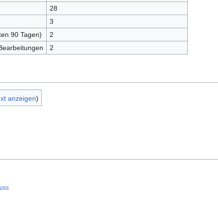
28
3
zten 90 Tagen)
2
 Bearbeitungen
2
ext anzeigen
)
uss