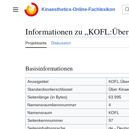
Zum
Inhalt
Kinaesthetics-Online-Fachlexikon
Hauptmenü
springen
Informationen zu „KOFL:Über 
Projektseite
Diskussion
Basisinformationen
Anzeigetitel
KOFL:Über 
Standardsortierschlüssel
Über Kinae
Seitenlänge (in Bytes)
63.995
Namensraumkennnummer
4
Namensraum
KOFL
Seitenkennnummer
97
Seiteninhaltssprache
de - Deuts