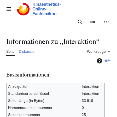
Zum
Kinaesthetics-
Inhalt
Online-
Hauptmenü
springen
Fachlexikon
Suche
Erscheinungs
Meine
Informationen zu „Interaktion“
Seite
Diskussion
Werkzeuge
Hilfe
Basisinformationen
Anzeigetitel
Interaktion
Standardsortierschlüssel
Interaktion
Seitenlänge (in Bytes)
33.919
Namensraumkennnummer
0
Seitenkennnummer
25