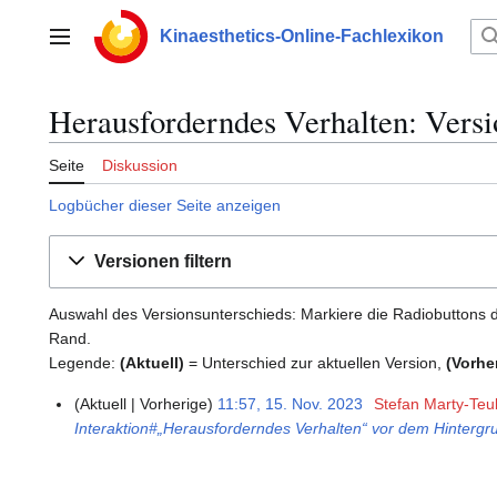
Zum
Inhalt
Kinaesthetics-Online-Fachlexikon
Hauptmenü
springen
Herausforderndes Verhalten: Versi
Seite
Diskussion
Logbücher dieser Seite anzeigen
Versionen filtern
Auswahl des Versionsunterschieds: Markiere die Radiobuttons d
Rand.
Legende:
(Aktuell)
= Unterschied zur aktuellen Version,
(Vorhe
Aktuell
Vorherige
11:57, 15. Nov. 2023
Stefan Marty-Teu
1
Interaktion#„Herausforderndes Verhalten“ vor dem Hintergr
5
.
N