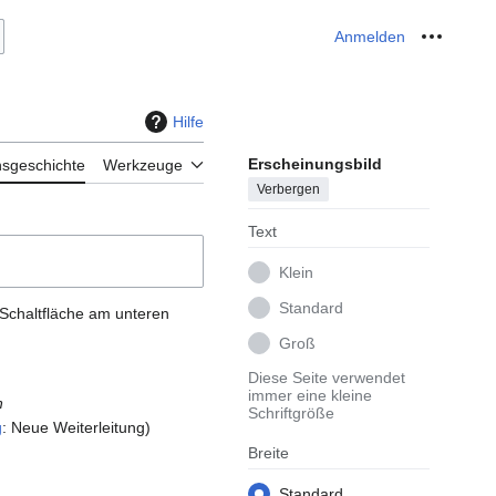
Anmelden
Meine W
Hilfe
Erscheinungsbild
nsgeschichte
Werkzeuge
Verbergen
Text
Klein
Standard
 Schaltfläche am unteren
Groß
Diese Seite verwendet
immer eine kleine
h
Schriftgröße
g
:
Neue Weiterleitung
Breite
Standard