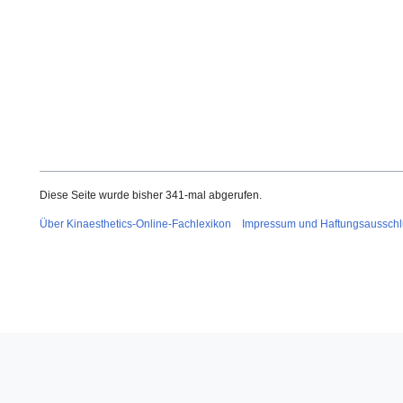
o
v
e
m
b
e
r
2
0
2
Diese Seite wurde bisher 341-mal abgerufen.
3
Über Kinaesthetics-Online-Fachlexikon
Impressum und Haftungsausschl