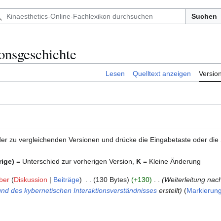
Suchen
onsgeschichte
Lesen
Quelltext anzeigen
Versio
er zu vergleichenden Versionen und drücke die Eingabetaste oder die
rige)
= Unterschied zur vorherigen Version,
K
= Kleine Änderung
ber
Diskussion
Beiträge
130 Bytes
+130
Weiterleitung nac
und des kybernetischen Interaktionsverständnisses
erstellt
Markierun