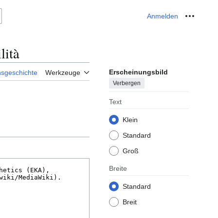
Anmelden
Meine W
lità
Erscheinungsbild
nsgeschichte
Werkzeuge
Verbergen
Text
Klein
Standard
Groß
Breite
Standard
Breit