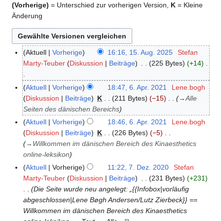
(Vorherige)
= Unterschied zur vorherigen Version,
K
= Kleine
Änderung
Aktuell
Vorherige
16:16, 15. Aug. 2025
Stefan
1
Marty-Teuber
Diskussion
Beiträge
225 Bytes
+14
5
.
K
A
Aktuell
Vorherige
18:47, 6. Apr. 2021
Lene.bogh
6
e
u
Diskussion
Beiträge
K
211 Bytes
−15
→
Alle
.
i
g
Seiten des dänischen Bereichs
A
n
u
p
Aktuell
Vorherige
18:46, 6. Apr. 2021
Lene.bogh
e
s
r
Diskussion
Beiträge
K
226 Bytes
−5
B
t
i
→
Willkommen im dänischen Bereich des Kinaesthetics
e
2
l
online-leksikon
a
0
2
Aktuell
Vorherige
11:22, 7. Dez. 2020
Stefan
7
r
2
0
Marty-Teuber
Diskussion
Beiträge
231 Bytes
+231
.
b
5
2
Die Seite wurde neu angelegt: „{{Infobox|vorläufig
D
e
1
abgeschlossen|Lene Bøgh Andersen/Lutz Zierbeck}} ==
e
i
Willkommen im dänischen Bereich des Kinaesthetics
z
t