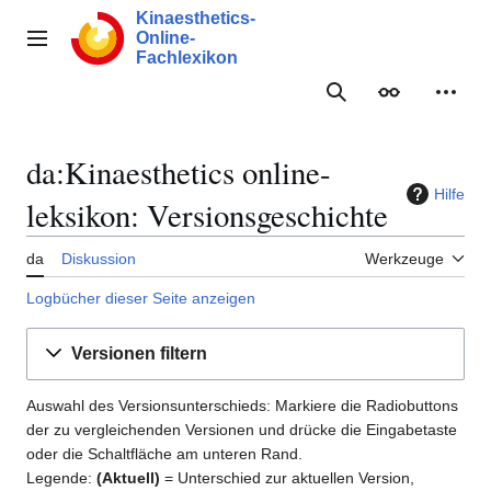
Zum
Kinaesthetics-
Inhalt
Online-
Hauptmenü
springen
Fachlexikon
Suche
Erscheinungs
Meine
da:Kinaesthetics online-
Hilfe
leksikon: Versionsgeschichte
da
Diskussion
Werkzeuge
Logbücher dieser Seite anzeigen
Versionen filtern
Auswahl des Versionsunterschieds: Markiere die Radiobuttons
der zu vergleichenden Versionen und drücke die Eingabetaste
oder die Schaltfläche am unteren Rand.
Legende:
(Aktuell)
= Unterschied zur aktuellen Version,