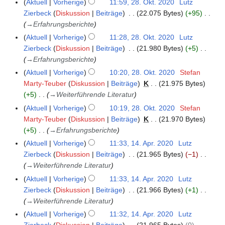
Aktuell
Vorherige
11:59, 28. Okt. 2020
Lutz
2
2
m
Zierbeck
Diskussion
Beiträge
22.075 Bytes
+95
0
e
→
Erfahrungsberichte
2
n
Aktuell
Vorherige
11:28, 28. Okt. 2020
Lutz
0
f
Zierbeck
Diskussion
Beiträge
21.980 Bytes
+5
a
→
Erfahrungsberichte
s
Aktuell
Vorherige
10:20, 28. Okt. 2020
Stefan
s
Marty-Teuber
Diskussion
Beiträge
K
21.975 Bytes
u
+5
→
Weiterführende Literatur
n
g
Aktuell
Vorherige
10:19, 28. Okt. 2020
Stefan
Marty-Teuber
Diskussion
Beiträge
K
21.970 Bytes
+5
→
Erfahrungsberichte
Aktuell
Vorherige
11:33, 14. Apr. 2020
Lutz
1
Zierbeck
Diskussion
Beiträge
21.965 Bytes
−1
4
→
Weiterführende Literatur
.
A
Aktuell
Vorherige
11:33, 14. Apr. 2020
Lutz
p
Zierbeck
Diskussion
Beiträge
21.966 Bytes
+1
r
→
Weiterführende Literatur
i
Aktuell
Vorherige
11:32, 14. Apr. 2020
Lutz
l
Zierbeck
Diskussion
Beiträge
21.965 Bytes
0