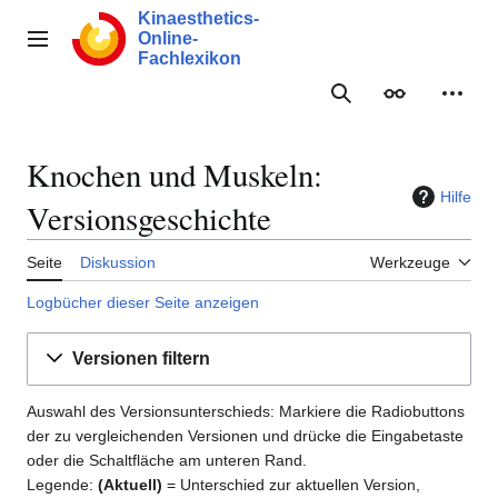
Zum
Kinaesthetics-
Inhalt
Online-
Hauptmenü
springen
Fachlexikon
Suche
Erscheinungs
Meine
Knochen und Muskeln:
Hilfe
Versionsgeschichte
Seite
Diskussion
Werkzeuge
Logbücher dieser Seite anzeigen
Versionen filtern
Auswahl des Versionsunterschieds: Markiere die Radiobuttons
der zu vergleichenden Versionen und drücke die Eingabetaste
oder die Schaltfläche am unteren Rand.
Legende:
(Aktuell)
= Unterschied zur aktuellen Version,