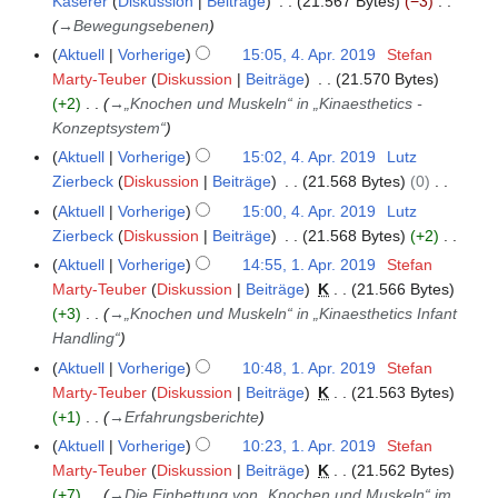
Kaserer
Diskussion
Beiträge
21.567 Bytes
−3
e
r
9
e
s
l
u
→
Bewegungsebenen
i
b
a
z
2
n
t
Aktuell
Vorherige
15:05, 4. Apr. 2019
Stefan
e
r
u
0
g
u
Marty-Teuber
Diskussion
Beiträge
21.570 Bytes
i
b
s
1
s
n
+2
→
„Knochen und Muskeln“ in „Kinaesthetics -
t
e
a
9
z
g
Konzeptsystem“
u
i
m
u
s
n
Aktuell
Vorherige
15:02, 4. Apr. 2019
Lutz
t
m
s
z
g
Zierbeck
Diskussion
Beiträge
21.568 Bytes
0
u
e
a
u
K
s
n
Aktuell
Vorherige
15:00, 4. Apr. 2019
Lutz
n
m
s
e
z
g
Zierbeck
Diskussion
Beiträge
21.568 Bytes
+2
f
m
a
i
u
K
s
a
Aktuell
Vorherige
14:55, 1. Apr. 2019
Stefan
1
e
m
n
s
e
z
s
Marty-Teuber
Diskussion
Beiträge
K
21.566 Bytes
.
n
m
e
a
i
u
s
+3
→
„Knochen und Muskeln“ in „Kinaesthetics Infant
A
f
e
B
m
n
s
u
Handling“
p
a
n
e
m
e
a
n
r
s
Aktuell
Vorherige
10:48, 1. Apr. 2019
Stefan
f
a
e
B
m
g
i
s
Marty-Teuber
Diskussion
Beiträge
K
21.563 Bytes
a
r
n
e
m
l
u
+1
→
Erfahrungsberichte
s
b
f
a
e
2
n
s
Aktuell
Vorherige
10:23, 1. Apr. 2019
Stefan
e
a
r
n
0
g
u
Marty-Teuber
Diskussion
Beiträge
K
21.562 Bytes
i
s
b
f
1
n
+7
→
Die Einbettung von „Knochen und Muskeln“ im