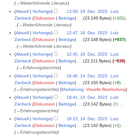
0
u
→
Weiterführende Literatur
.
2
s
D
Aktuell
Vorherige
13:00, 18. Dez. 2023
Lutz
4
a
e
Zierbeck
Diskussion
Beiträge
23.249 Bytes
+101
m
z
→
Weiterführende Literatur
m
e
Aktuell
Vorherige
12:47, 18. Dez. 2023
Lutz
e
m
Zierbeck
Diskussion
Beiträge
23.148 Bytes
+937
n
b
→
Weiterführende Literatur
f
e
Aktuell
Vorherige
12:45, 18. Dez. 2023
Lutz
a
r
Zierbeck
Diskussion
Beiträge
22.211 Bytes
−939
s
2
→
Erfahrungsberichte
s
0
u
Aktuell
Vorherige
18:46, 14. Dez. 2023
Lutz
1
2
n
Zierbeck
Diskussion
Beiträge
23.150 Bytes
+8
4
3
g
→
Erfahrungsberichte
Markierung
:
Visuelle Bearbeitung
.
D
Aktuell
Vorherige
18:41, 14. Dez. 2023
Lutz
e
Zierbeck
Diskussion
Beiträge
23.142 Bytes
0
z
→
Erfahrungsberichte
e
Aktuell
Vorherige
18:23, 14. Dez. 2023
Lutz
m
Zierbeck
Diskussion
Beiträge
23.142 Bytes
+1
b
→
Erfahrungsberichte
e