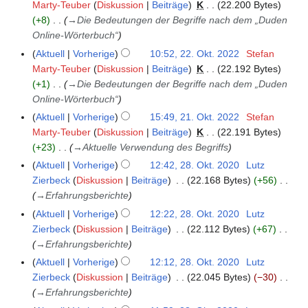
e
u
Marty-Teuber
Diskussion
Beiträge
K
22.200 Bytes
2
i
g
+8
→
Die Bedeutungen der Begriffe nach dem „Duden
.
n
u
Online-Wörterbuch“
O
e
s
k
Aktuell
Vorherige
10:52, 22. Okt. 2022
Stefan
B
t
t
Marty-Teuber
Diskussion
Beiträge
K
22.192 Bytes
e
2
o
+1
→
Die Bedeutungen der Begriffe nach dem „Duden
a
0
b
Online-Wörterbuch“
r
2
e
Aktuell
Vorherige
15:49, 21. Okt. 2022
Stefan
2
b
3
r
Marty-Teuber
Diskussion
Beiträge
K
22.191 Bytes
1
e
2
+23
→
Aktuelle Verwendung des Begriffs
.
i
0
O
Aktuell
Vorherige
12:42, 28. Okt. 2020
Lutz
2
t
2
k
Zierbeck
Diskussion
Beiträge
22.168 Bytes
+56
8
u
2
t
→
Erfahrungsberichte
.
n
o
O
g
Aktuell
Vorherige
12:22, 28. Okt. 2020
Lutz
b
k
s
Zierbeck
Diskussion
Beiträge
22.112 Bytes
+67
e
t
z
→
Erfahrungsberichte
r
o
u
Aktuell
Vorherige
12:12, 28. Okt. 2020
Lutz
2
b
s
Zierbeck
Diskussion
Beiträge
22.045 Bytes
−30
0
e
a
→
Erfahrungsberichte
2
r
m