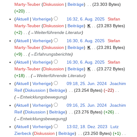
r
m
Marty-Teuber
Diskussion
Beiträge
23.303 Bytes
5
2
b
+20
.
0
e
K
A
Aktuell
Vorherige
16:32, 6. Aug. 2025
Stefan
6
2
r
e
u
Marty-Teuber
Diskussion
Beiträge
K
23.283 Bytes
.
5
2
i
g
+2
→
Weiterführende Literatur
A
0
n
u
u
Aktuell
Vorherige
16:30, 6. Aug. 2025
Stefan
2
e
s
g
Marty-Teuber
Diskussion
Beiträge
K
23.281 Bytes
5
B
t
u
+9
→
Erfahrungsberichte
e
2
s
Aktuell
Vorherige
16:30, 6. Aug. 2025
Stefan
a
0
t
Marty-Teuber
Diskussion
Beiträge
K
23.272 Bytes
r
2
2
+18
→
Weiterführende Literatur
b
5
0
Aktuell
Vorherige
09:18, 25. Jun. 2024
Joachim
2
e
2
Reif
Diskussion
Beiträge
23.254 Bytes
−22
5
i
5
→
Entwicklungsbewegung
.
t
J
u
Aktuell
Vorherige
09:16, 25. Jun. 2024
Joachim
u
n
Reif
Diskussion
Beiträge
23.276 Bytes
+26
n
g
→
Entwicklungsbewegung
i
s
Aktuell
Vorherige
13:02, 18. Dez. 2023
Lutz
1
2
z
Zierbeck
Diskussion
Beiträge
23.250 Bytes
+1
8