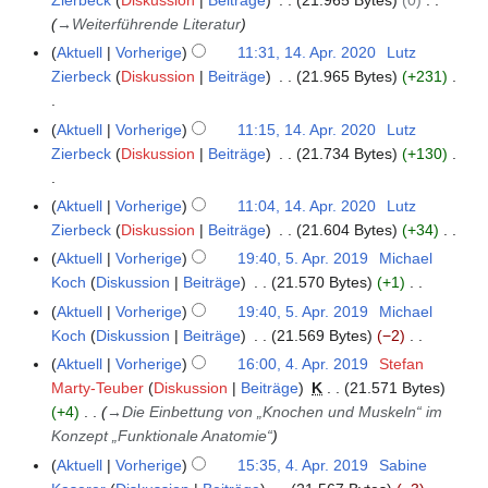
2
→
Weiterführende Literatur
0
Aktuell
Vorherige
11:31, 14. Apr. 2020
Lutz
2
Zierbeck
Diskussion
Beiträge
21.965 Bytes
+231
0
K
Aktuell
Vorherige
11:15, 14. Apr. 2020
Lutz
e
Zierbeck
Diskussion
Beiträge
21.734 Bytes
+130
i
n
K
Aktuell
Vorherige
11:04, 14. Apr. 2020
Lutz
e
e
Zierbeck
Diskussion
Beiträge
21.604 Bytes
+34
B
i
K
Aktuell
Vorherige
19:40, 5. Apr. 2019
Michael
5
e
n
e
Koch
Diskussion
Beiträge
21.570 Bytes
+1
.
a
e
i
K
A
Aktuell
Vorherige
19:40, 5. Apr. 2019
Michael
r
B
n
e
p
Koch
Diskussion
Beiträge
21.569 Bytes
−2
b
e
e
i
r
K
e
Aktuell
Vorherige
16:00, 4. Apr. 2019
Stefan
4
a
B
n
i
e
i
Marty-Teuber
Diskussion
Beiträge
K
21.571 Bytes
.
r
e
e
l
i
t
+4
→
Die Einbettung von „Knochen und Muskeln“ im
A
b
a
B
2
n
u
Konzept „Funktionale Anatomie“
p
e
r
e
0
e
n
r
i
Aktuell
Vorherige
15:35, 4. Apr. 2019
Sabine
b
a
1
B
g
i
t