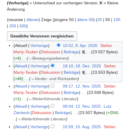
(Vorherige)
= Unterschied zur vorherigen Version,
K
= Kleine
Änderung
(
neueste
|
älteste
) Zeige (
jüngere 50
|
ältere 50
) (
20
|
50
|
100
|
250
|
500
)
Aktuell
Vorherige
10:52, 8. Apr. 2026
Stefan
8
Marty-Teuber
Diskussion
Beiträge
K
23.557 Bytes
.
+4
→
Bewegungsebenen
A
p
Aktuell
Vorherige
18:10, 18. Dez. 2025
Stefan
1
r
Marty-Teuber
Diskussion
Beiträge
K
23.553 Bytes
8
i
+45
→
Vorder- und Rückseiten
.
l
D
Aktuell
Vorherige
09:17, 12. Nov. 2025
Stefan
1
2
e
Marty-Teuber
Diskussion
Beiträge
23.508 Bytes
2
0
z
+1
→
Weiterführende Literatur
.
2
e
N
Aktuell
Vorherige
09:04, 12. Nov. 2025
Lutz
6
m
o
Zierbeck
Diskussion
Beiträge
23.507 Bytes
+204
b
v
→
Weiterführende Literatur
e
e
Aktuell
Vorherige
15:59, 15. Aug. 2025
Stefan
1