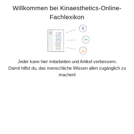
Zum
Kinaesthetics-
Willkommen bei Kinaesthetics-Online-
Inhalt
Online-
Hauptmenü
springen
Fachlexikon
Fachlexikon
Suche
Erscheinungs
Meine
Bearbeiten von
„
Diskussion:Heinz von
Abschnitt hinzufü
Jeder kann hier mitarbeiten und Artikel verbessern.
Foerster
“
Damit hilfst du, das menschliche Wissen allen zugänglich zu
machen!
Seite
Diskussion
Werkzeuge
Fortsetzung der Anleitung
Neues Diskussionsthema (
„+“
):
Schreibe unten in das Feld „Betreff“ das Thema deines
Diskussionsbeitrags. Dadurch generierst du eine
entsprechende Überschrift. Klicke dann ins Bearbeitungsfeld